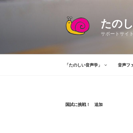
コ
ン
テ
たの
ン
ツ
サポートサイト（Ta
へ
ス
キ
ッ
「たのしい音声学」
音声フ
プ
国試に挑戦！ 追加