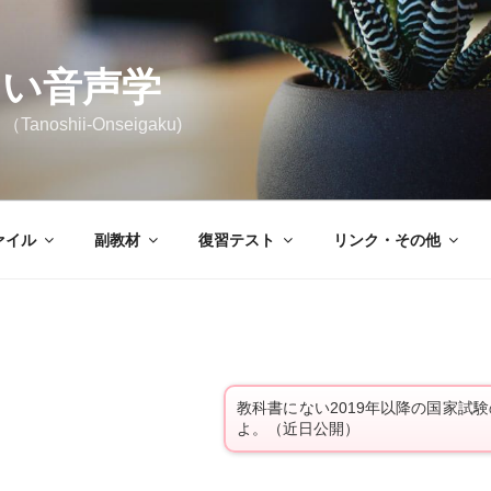
しい音声学
noshii-Onseigaku)
ァイル
副教材
復習テスト
リンク・その他
教科書にない2019年以降の国家試
よ。（近日公開）