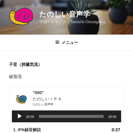
コ
ン
たのしい音声学
テ
サポートサイト（Tanoshii-Onseigaku)
ン
ツ
へ
メニュー
ス
キ
ッ
子音（肺臓気流）
プ
破裂音
“000”
たのしいＩＰＡ
たのしい音声学
音
00:00
00:00
声
プ
1. IPA録音解説
0:27
レ