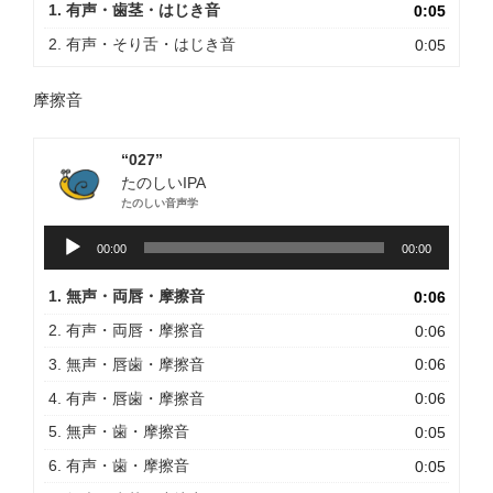
1. 有声・歯茎・はじき音
0:05
レ
ー
2. 有声・そり舌・はじき音
0:05
ヤ
ー
摩擦音
“027”
たのしいIPA
たのしい音声学
音
00:00
00:00
声
プ
1. 無声・両唇・摩擦音
0:06
レ
ー
2. 有声・両唇・摩擦音
0:06
ヤ
3. 無声・唇歯・摩擦音
0:06
ー
4. 有声・唇歯・摩擦音
0:06
5. 無声・歯・摩擦音
0:05
6. 有声・歯・摩擦音
0:05