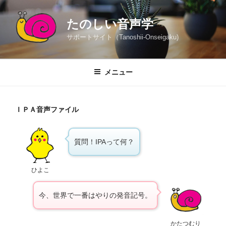
コ
ン
たのしい音声学
テ
サポートサイト（Tanoshii-Onseigaku)
ン
ツ
へ
メニュー
ス
キ
ッ
ＩＰＡ音声ファイル
プ
質問！IPAって何？
ひよこ
今、世界で一番はやりの発音記号。
かたつむり