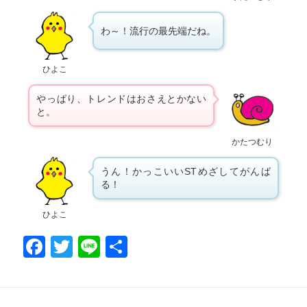
わ～！流行の最先端だね。
ひよこ
やっぱり、トレンドはおさえとかない
と。
かたつむり
うん！かっこいいSTめざしてがんば
る！
ひよこ
F
T
Li
共
a
wi
n
有
c
tt
e