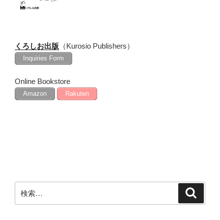
くろしお出版
（Kurosio Publishers）
Inquiries Form
Online Bookstore
Amazon
Rakuten
検
検
索
索: