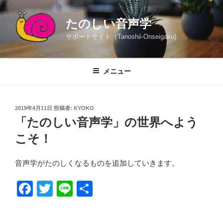
コ
ン
たのしい音声学
テ
サポートサイト（Tanoshii-Onseigaku)
ン
ツ
へ
メニュー
ス
キ
ッ
投
2019年4月11日
投稿者:
KYOKO
プ
稿
「たのしい音声学」の世界へよう
日:
こそ！
音声学がたのしくなるものを追加していきます。
F
T
Li
共
a
wi
n
有
c
tt
e