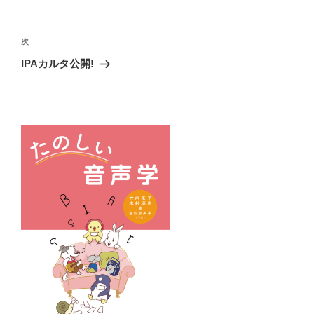
e
er
投
b
稿
次
次
ナ
o
の
IPAカルタ公開!
ビ
投
o
稿
ゲ
k
ー
シ
ョ
ン