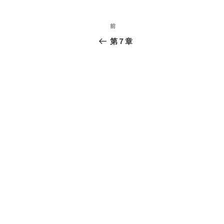
c
tt
e
e
er
投
前
前
b
稿
の
第７章
o
投
ナ
o
稿
ビ
k
ゲ
ー
シ
ョ
ン