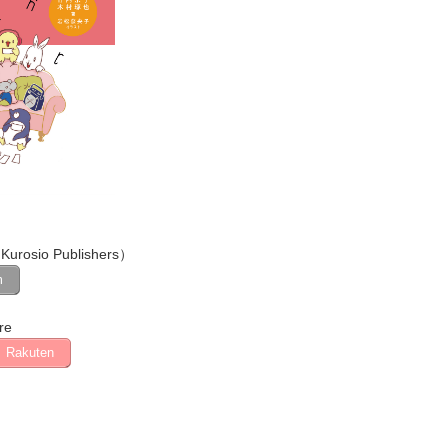
Kurosio Publishers）
m
re
Rakuten