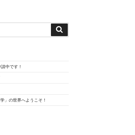
検
索
プ申請中です！
項
声学」の世界へようこそ！