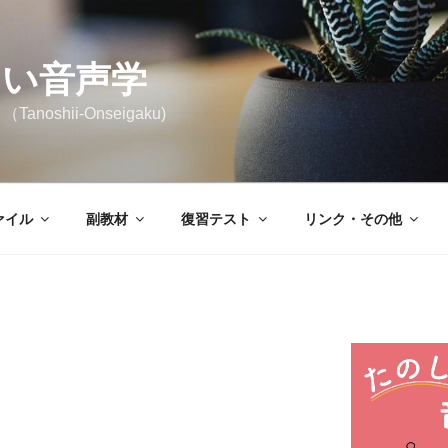
しい音声学
noshii-Onseigaku)
ァイル
副教材
復習テスト
リンク・その他