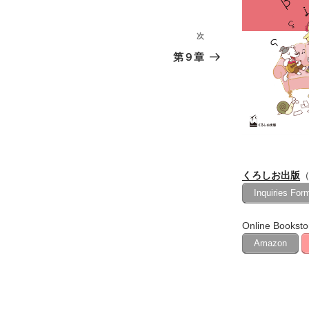
次
次
の
第９章
投
稿
くろしお出版
（
Inquiries For
Online Booksto
Amazon