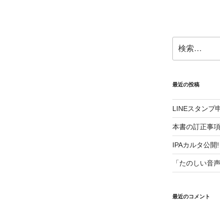
検
索:
最近の投稿
LINEスタン
本書の訂正事
IPAカルタ公開!
「たのしい音
最近のコメント