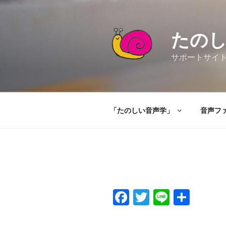
コ
ン
テ
たの
ン
ツ
サポートサイト（Ta
へ
ス
キ
ッ
「たのしい音声学」
音声フ
プ
F
T
Li
共
a
wi
n
有