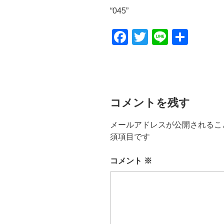
プ
“045”
レ
ー
F
T
Li
共
ヤ
a
wi
n
有
ー
c
tt
e
e
er
b
コメントを残す
o
メールアドレスが公開されるこ
o
須項目です
k
コメント
※