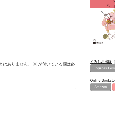
ュ
ー
ム
調
節
に
は
上
下
矢
くろしお出版
（
印
とはありません。
※
が付いている欄は必
Inquiries For
キ
ー
Online Booksto
を
Amazon
使
っ
て
く
だ