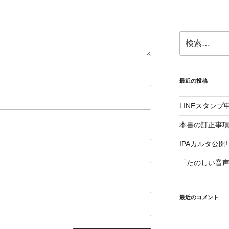
さ
い。
検
索:
最近の投稿
LINEスタン
本書の訂正事
IPAカルタ公開!
「たのしい音
最近のコメント