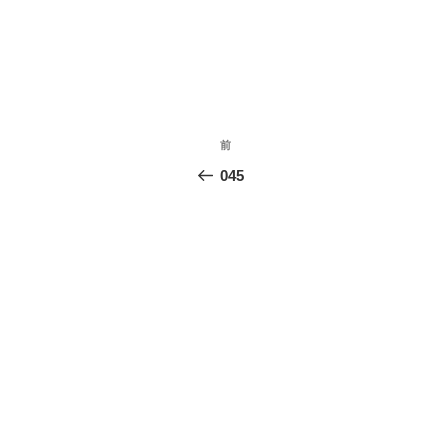
投
前
前
稿
の
045
投
ナ
稿
ビ
ゲ
ー
シ
ョ
ン