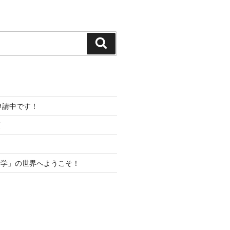
検
索
プ申請中です！
項
声学」の世界へようこそ！