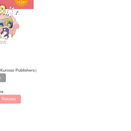
Kurosio Publishers）
m
re
Rakuten