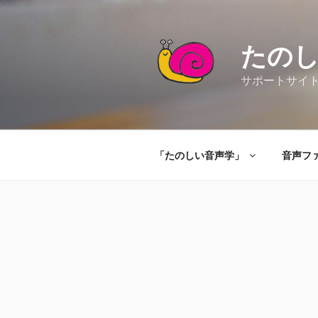
コ
ン
テ
たの
ン
ツ
サポートサイト（Ta
へ
ス
キ
ッ
「たのしい音声学」
音声フ
プ