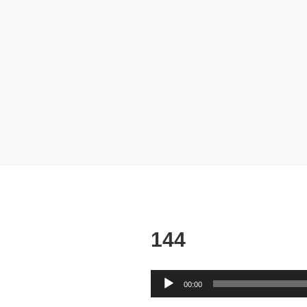
144
音
00:00
声