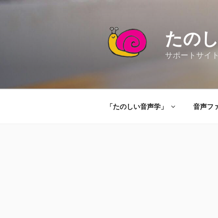
コ
ン
テ
たの
ン
ツ
サポートサイト（Ta
へ
ス
キ
ッ
「たのしい音声学」
音声フ
プ