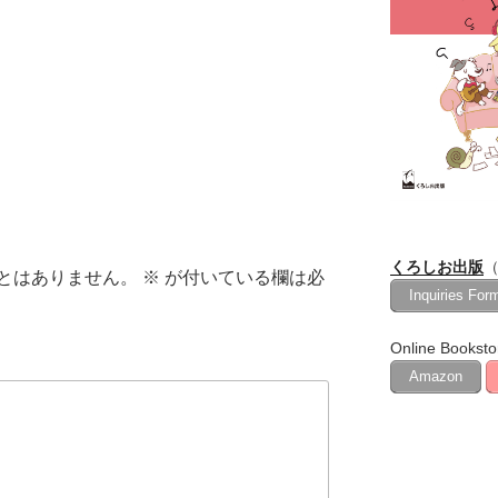
ュ
ー
ム
調
節
に
は
上
下
矢
くろしお出版
（
印
とはありません。
※
が付いている欄は必
Inquiries For
キ
ー
Online Booksto
を
Amazon
使
っ
て
く
だ