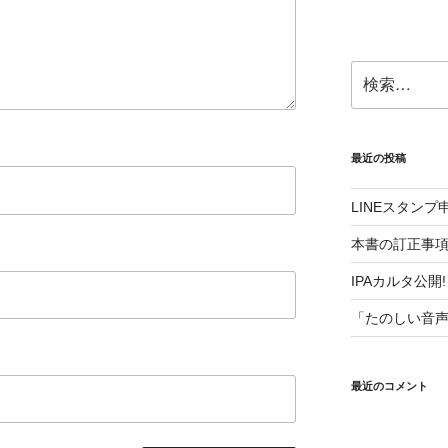
さ
い。
検
索:
最近の投稿
LINEスタン
本書の訂正事
IPAカルタ公開!
「たのしい音
最近のコメント