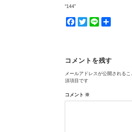
プ
“144”
レ
ー
F
T
Li
共
ヤ
a
wi
n
有
ー
c
tt
e
e
er
b
コメントを残す
o
メールアドレスが公開されるこ
o
須項目です
k
コメント
※