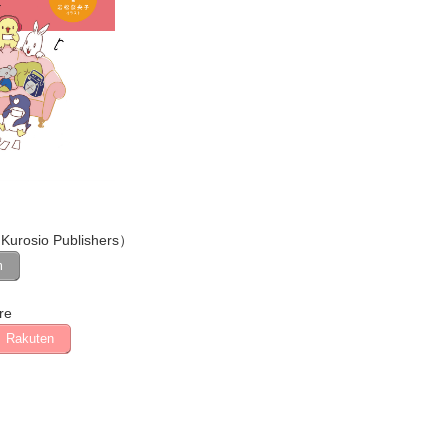
Kurosio Publishers）
m
re
Rakuten