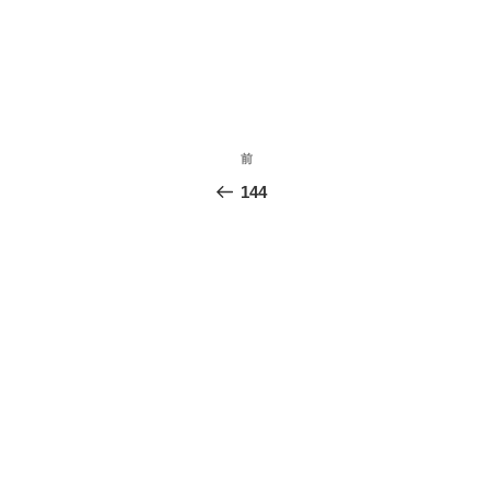
投
前
前
稿
の
144
投
ナ
稿
ビ
ゲ
ー
シ
ョ
ン