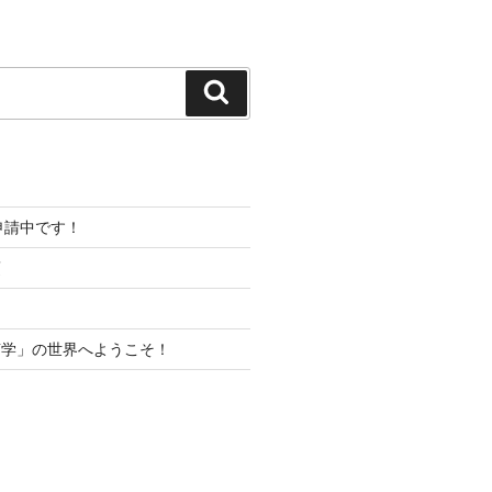
検
索
プ申請中です！
項
声学」の世界へようこそ！