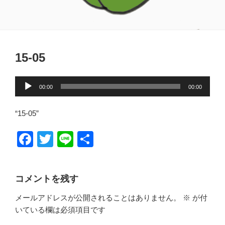
15-05
音
00:00
00:00
声
プ
“15-05”
レ
ー
F
T
Li
共
ヤ
a
wi
n
有
ー
c
tt
e
コメントを残す
e
er
メールアドレスが公開されることはありません。
※
が付
b
いている欄は必須項目です
o