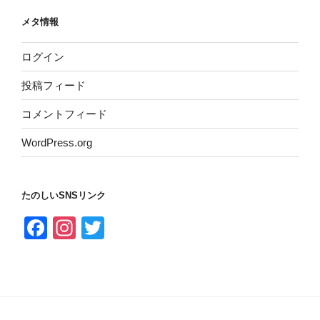
メタ情報
ログイン
投稿フィード
コメントフィード
WordPress.org
たのしいSNSリンク
F
In
T
a
st
wi
c
a
tt
e
gr
er
b
a