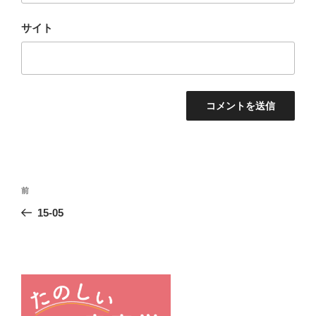
サイト
投
前
前
稿
の
15-05
ナ
投
ビ
稿
ゲ
ー
シ