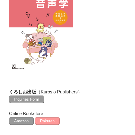
ョ
ン
くろしお出版
（Kurosio Publishers）
Inquiries Form
Online Bookstore
Amazon
Rakuten