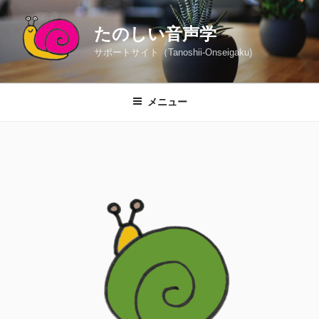
コ
ン
たのしい音声学
テ
サポートサイト（Tanoshii-Onseigaku)
ン
ツ
へ
メニュー
ス
キ
ッ
プ