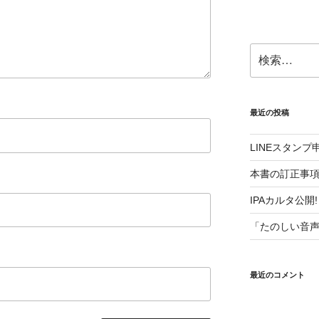
さ
い。
検
索:
最近の投稿
LINEスタン
本書の訂正事
IPAカルタ公開!
「たのしい音
最近のコメント