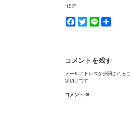
プ
“152”
レ
ー
F
T
Li
共
ヤ
a
wi
n
有
ー
c
tt
e
e
er
b
コメントを残す
o
メールアドレスが公開されるこ
o
須項目です
k
コメント
※