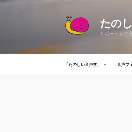
コ
ン
テ
たの
ン
ツ
サポートサイト（Ta
へ
ス
キ
ッ
「たのしい音声学」
音声フ
プ