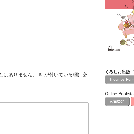
ュ
ー
ム
調
節
に
は
上
下
矢
くろしお出版
（
印
とはありません。
※
が付いている欄は必
Inquiries For
キ
ー
Online Booksto
を
Amazon
使
っ
て
く
だ