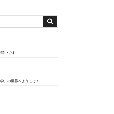
検
索
プ申請中です！
項
声学」の世界へようこそ！