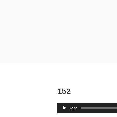
152
音
00:00
声