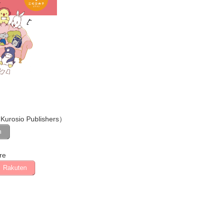
Kurosio Publishers）
m
re
Rakuten