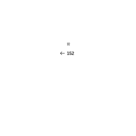
投
前
前
稿
の
152
投
ナ
稿
ビ
ゲ
ー
シ
ョ
ン