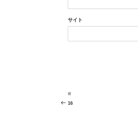
サイト
投
前
前
稿
の
16
投
ナ
稿
ビ
ゲ