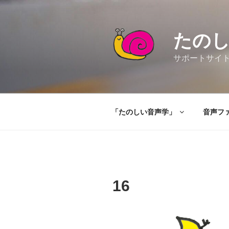
コ
ン
テ
たの
ン
ツ
サポートサイト（Ta
へ
ス
キ
ッ
「たのしい音声学」
音声フ
プ
16