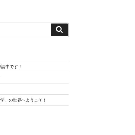
検
索
プ申請中です！
項
声学」の世界へようこそ！