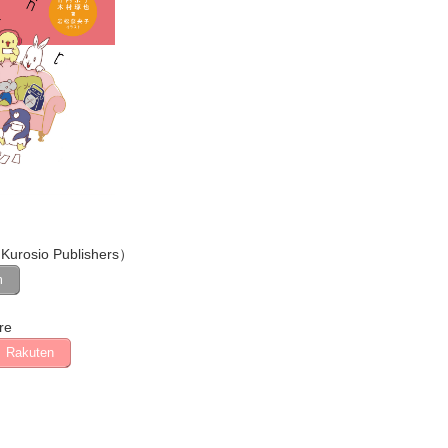
Kurosio Publishers）
m
re
Rakuten