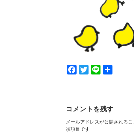
F
T
Li
共
a
wi
n
有
c
tt
e
e
er
b
コメントを残す
o
メールアドレスが公開されるこ
o
須項目です