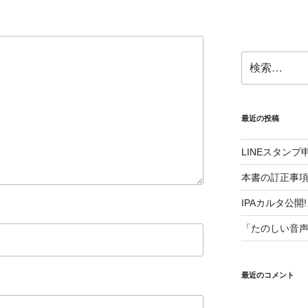
検
索:
最近の投稿
LINEスタン
本書の訂正事
IPAカルタ公開!
「たのしい音
最近のコメント