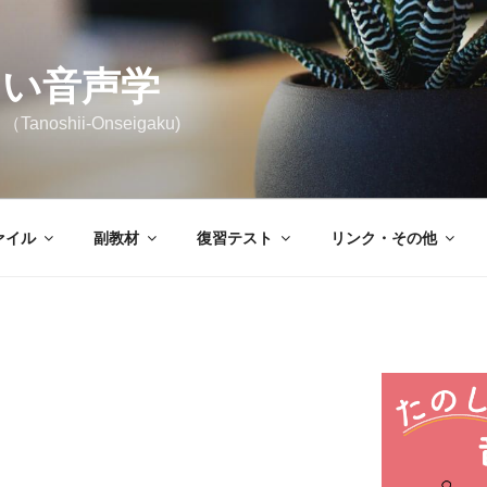
しい音声学
noshii-Onseigaku)
ァイル
副教材
復習テスト
リンク・その他