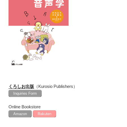
ョ
ン
くろしお出版
（Kurosio Publishers）
Inquiries Form
Online Bookstore
Amazon
Rakuten