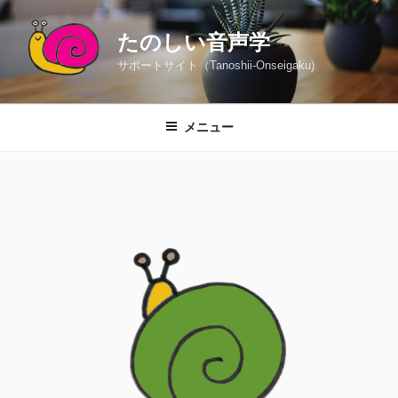
コ
ン
たのしい音声学
テ
サポートサイト（Tanoshii-Onseigaku)
ン
ツ
へ
メニュー
ス
キ
ッ
プ