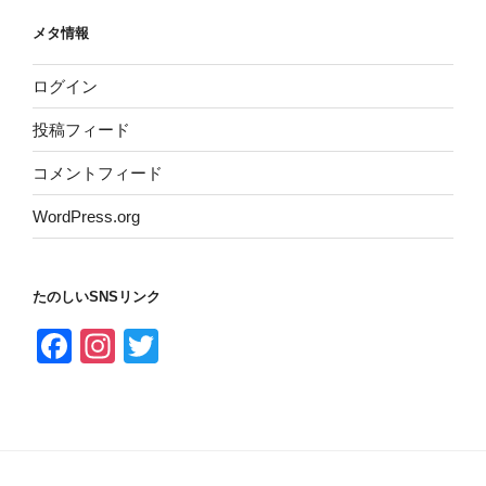
メタ情報
ログイン
投稿フィード
コメントフィード
WordPress.org
たのしいSNSリンク
F
In
T
a
st
wi
c
a
tt
e
gr
er
b
a