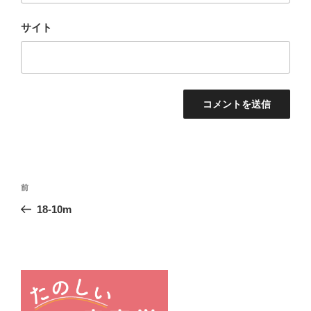
サイト
投
前
前
稿
の
18-10m
ナ
投
ビ
稿
ゲ
ー
シ