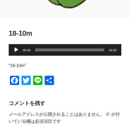
18-10m
音
00:00
00:00
声
プ
“18-10m”
レ
ー
F
T
Li
共
ヤ
a
wi
n
有
ー
c
tt
e
コメントを残す
e
er
メールアドレスが公開されることはありません。
※
が付
b
いている欄は必須項目です
o