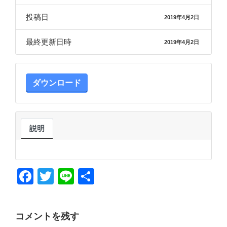
投稿日
2019年4月2日
最終更新日時
2019年4月2日
ダウンロード
説明
F
T
Li
共
a
wi
n
有
c
tt
e
コメントを残す
e
er