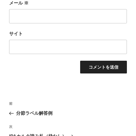
メール
※
サイト
投
前
前
稿
の
分節ラベル解答例
ナ
投
ビ
稿
次
次
ゲ
の