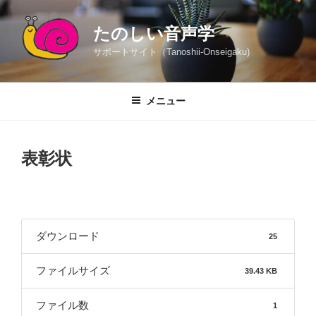
コ
ン
たのしい音声学
テ
サポートサイト（Tanoshii-Onseigaku)
ン
ツ
へ
メニュー
ス
キ
ッ
表彰状
プ
ダウンロード
25
ファイルサイズ
39.43 KB
ファイル数
1