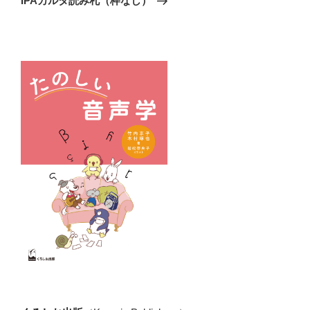
IPAカルタ読み札（枠なし）
投
ー
稿
シ
ョ
ン